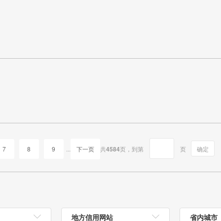
7
8
9
...
下一页
共
4584
页，
到第
页
确定
地方信用网站
省内城市