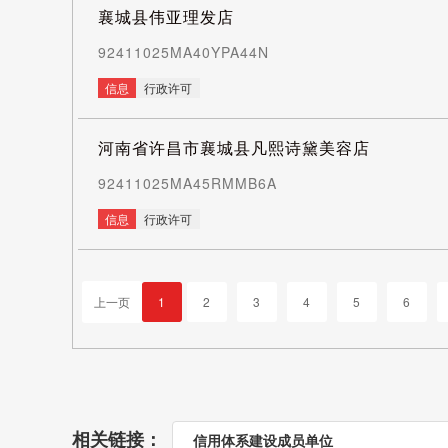
襄城县伟亚理发店
92411025MA40YPA44N
信息
行政许可
河南省许昌市襄城县凡熙诗黛美容店
92411025MA45RMMB6A
信息
行政许可
上一页
1
2
3
4
5
6
相关链接：
信用体系建设成员单位