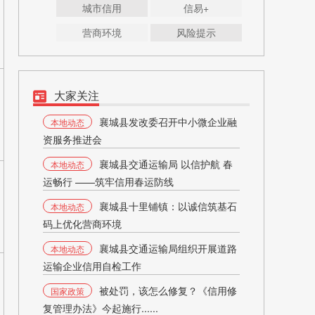
城市信用
信易+
营商环境
风险提示
大家关注
襄城县发改委召开中小微企业融
本地动态
资服务推进会
襄城县交通运输局 以信护航 春
本地动态
运畅行 ——筑牢信用春运防线
襄城县十里铺镇：以诚信筑基石
本地动态
码上优化营商环境
襄城县交通运输局组织开展道路
本地动态
运输企业信用自检工作
被处罚，该怎么修复？《信用修
国家政策
复管理办法》今起施行......