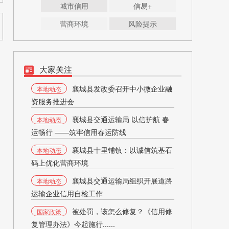
城市信用
信易+
营商环境
风险提示
大家关注
襄城县发改委召开中小微企业融
本地动态
资服务推进会
襄城县交通运输局 以信护航 春
本地动态
运畅行 ——筑牢信用春运防线
襄城县十里铺镇：以诚信筑基石
本地动态
码上优化营商环境
襄城县交通运输局组织开展道路
本地动态
运输企业信用自检工作
被处罚，该怎么修复？《信用修
国家政策
复管理办法》今起施行......