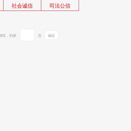
社会诚信
司法公信
共
0
页，
到第
页
确定