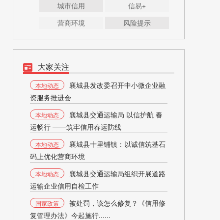
城市信用
信易+
营商环境
风险提示
大家关注
襄城县发改委召开中小微企业融
本地动态
资服务推进会
襄城县交通运输局 以信护航 春
本地动态
运畅行 ——筑牢信用春运防线
襄城县十里铺镇：以诚信筑基石
本地动态
码上优化营商环境
襄城县交通运输局组织开展道路
本地动态
运输企业信用自检工作
被处罚，该怎么修复？《信用修
国家政策
复管理办法》今起施行......